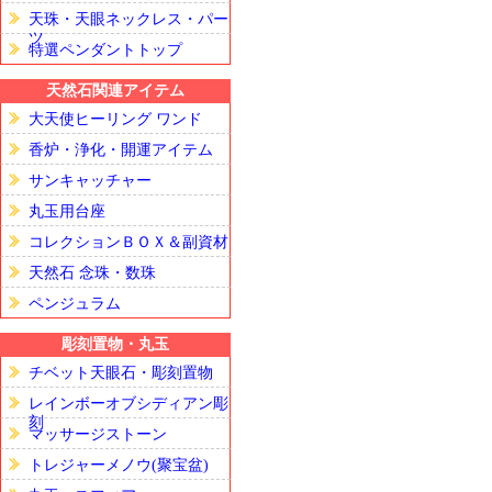
天珠・天眼ネックレス・パー
ツ
特選ペンダントトップ
天然石関連アイテム
大天使ヒーリング ワンド
香炉・浄化・開運アイテム
サンキャッチャー
丸玉用台座
コレクションＢＯＸ＆副資材
天然石 念珠・数珠
ペンジュラム
彫刻置物・丸玉
チベット天眼石・彫刻置物
レインボーオブシディアン彫
刻
マッサージストーン
トレジャーメノウ(聚宝盆)