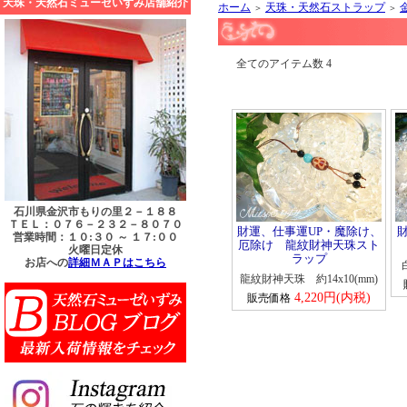
天珠・天然石ミューゼいずみ店舗紹介
ホーム
天珠・天然石ストラップ
＞
＞
全てのアイテム
石川県金沢市もりの里２－１８８
ＴＥＬ：０７６－２３２－８０７０
財運、仕事運UP・魔除け、
営業時間：１０:３０ ～ １７:００
厄除け 龍紋財神天珠スト
火曜日定休
ラップ
お店への
詳細ＭＡＰはこちら
龍紋財神天珠 約14x10(mm)
4,220円(内税)
販売価格