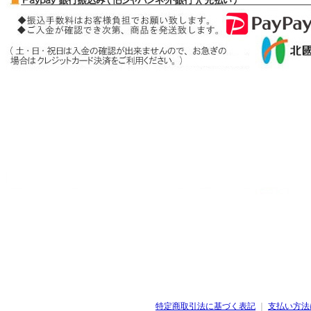
ブラックスピネル
ヘマタイト
ペリドット
ベリル
――【ま行の天然石】――
ムーンストーン
モルガナイト
――【ら行の天然石】――
ラピスラズリ
ラブラドライト
ラリマー
ルチルクォーツ
ルビー
レッドメノウ
ローズクォーツ
ロードクロサイト
ロードナイト
特定商取引法に基づく表記
｜
支払い方法