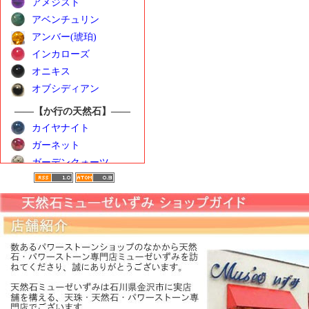
アメジスト
アベンチュリン
アンバー(琥珀)
インカローズ
オニキス
オブシディアン
――【か行の天然石】――
カイヤナイト
ガーネット
ガーデンクォーツ
カーネリアン
クンツァイト
ゴールデンベリル
――【さ行の天然石】――
サンストーン
シトリン
シーブルーカルセドニ
ー
水晶（クォーツ）