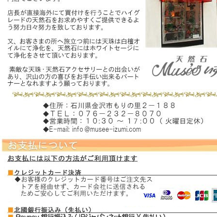
スギライト
スモーキークォーツ
ソーダライト
――【た行の天然石】――
ターコイズ
タイガーアイ
チャロアイト
天眼石(チベットメノ
ウ)
トパーズ
トルマリン
――【は行の天然石】――
ハイパースシーン
翡翠
ピンクオパール
ブルーレースアゲート
プレナイト
フローライト