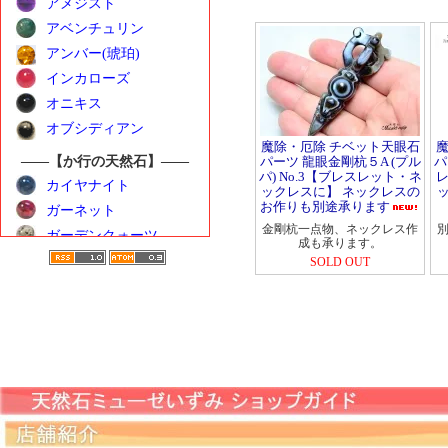
アメジスト
アベンチュリン
アンバー(琥珀)
インカローズ
オニキス
オブシディアン
魔除・厄除 チベット天眼石
魔
パーツ 龍眼金剛杭５A (プル
パ
――【か行の天然石】――
パ) No.3【ブレスレット・ネ
レ
カイヤナイト
ックレスに】 ネックレスの
お作りも別途承ります
ガーネット
金剛杭一点物、ネックレス作
ガーデンクォーツ
成も承ります。
カーネリアン
SOLD OUT
クンツァイト
ゴールデンベリル
――【さ行の天然石】――
サンストーン
シトリン
シーブルーカルセドニ
ー
水晶（クォーツ）