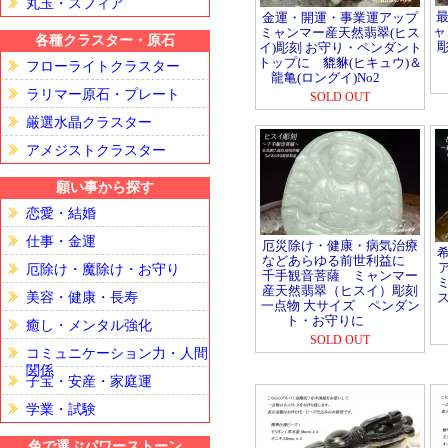
丸玉・スフィア
最
金運・開運・事業運アップ
ャ
ミャンマー産天然翡翠(ヒス
各種クラスター・原石
イ)彫刻 お守り・ペンダント
トップに 貔貅(ヒキュウ)＆
フローライトクラスター
龍亀(ロングイ)No2
ラリマー原石・プレート
SOLD OUT
厳選水晶クラスター
アメジストクラスター
願い事から探す
恋愛・結婚
仕事・金運
厄災除け・健康・病気治療
などあらゆる前世利益に
厄除け・魔除け・お守り
千手観音菩薩 ミャンマー
産天然翡翠（ヒスイ）彫刻
美容・健康・長寿
一点物 大サイズ ペンダン
ト・お守りに
癒し・メンタル強化
SOLD OUT
コミュニケーション力・人間
関係
子宝・安産・家庭運
学業・試験
色で選ぶパワーストーン