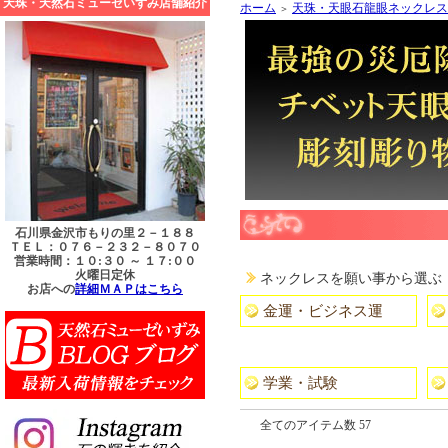
天珠・天然石ミューゼいずみ店舗紹介
ホーム
天珠・天眼石龍眼ネックレス
＞
石川県金沢市もりの里２－１８８
ＴＥＬ：０７６－２３２－８０７０
営業時間：１０:３０ ～ １７:００
火曜日定休
ネックレスを願い事から選ぶ
お店への
詳細ＭＡＰはこちら
金運・ビジネス運
学業・試験
全てのアイテム数