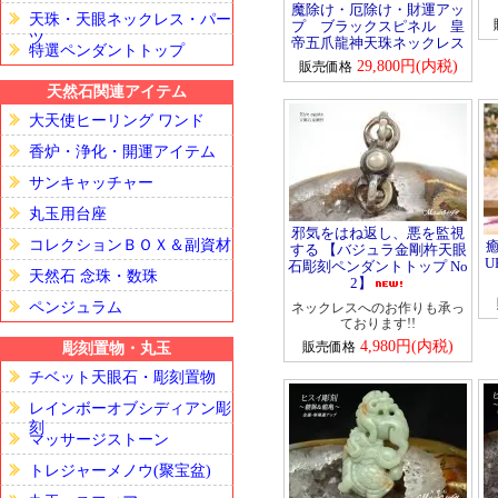
魔除け・厄除け・財運アッ
天珠・天眼ネックレス・パー
プ ブラックスピネル 皇
ツ
帝五爪龍神天珠ネックレス
特選ペンダントトップ
29,800円(内税)
販売価格
天然石関連アイテム
大天使ヒーリング ワンド
香炉・浄化・開運アイテム
サンキャッチャー
丸玉用台座
邪気をはね返し、悪を監視
コレクションＢＯＸ＆副資材
する 【バジュラ金剛杵天眼
U
石彫刻ペンダントトップ No
天然石 念珠・数珠
2】
ペンジュラム
ネックレスへのお作りも承っ
ております!!
4,980円(内税)
販売価格
彫刻置物・丸玉
チベット天眼石・彫刻置物
レインボーオブシディアン彫
刻
マッサージストーン
トレジャーメノウ(聚宝盆)