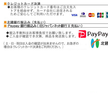
ブラックスピネル
ヘマタイト
ペリドット
ベリル
――【ま行の天然石】――
ムーンストーン
モルガナイト
――【ら行の天然石】――
ラピスラズリ
ラブラドライト
ラリマー
ルチルクォーツ
ルビー
レッドメノウ
ローズクォーツ
ロードクロサイト
ロードナイト