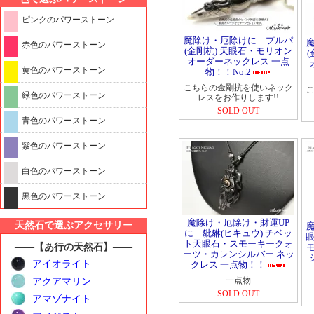
ピンクのパワーストーン
魔除け・厄除けに プルパ
赤色のパワーストーン
(金剛杭) 天眼石・モリオン
オーダーネックレス 一点
黄色のパワーストーン
物！！No.2
こちらの金剛抗を使いネック
緑色のパワーストーン
レスをお作りします!!
SOLD OUT
青色のパワーストーン
紫色のパワーストーン
白色のパワーストーン
黒色のパワーストーン
魔除け・厄除け・財運UP
天然石で選ぶアクセサリー
に 豼貅(ヒキュウ) チベッ
眼
ト天眼石・スモーキークォ
――【あ行の天然石】――
ーツ・カレンシルバー ネッ
アイオライト
クレス 一点物！！
一点物
アクアマリン
SOLD OUT
アマゾナイト