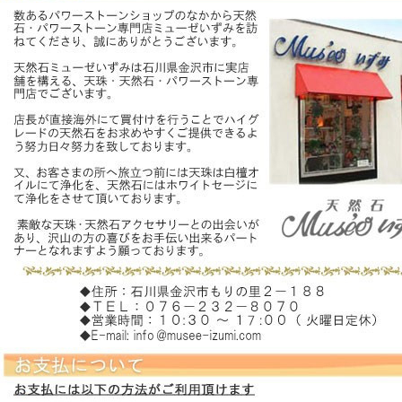
スギライト
スモーキークォーツ
ソーダライト
――【た行の天然石】――
ターコイズ
タイガーアイ
チャロアイト
天眼石(チベットメノ
ウ)
トパーズ
トルマリン
――【は行の天然石】――
ハイパースシーン
翡翠
ピンクオパール
ブルーレースアゲート
プレナイト
フローライト