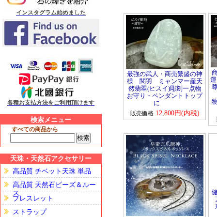
インスタグラム始めました
最強の武人・商売繁盛の神
運
様 関羽 ミャンマー産天
然翡翠(ヒスイ)彫刻一点物
お守り・ペンダントトップ
各種お支払方法をご利用頂けます
に
12,800円(内税)
販売価格
検索メニュー
すべての商品から
天珠・天然石アクセサリー
高品質 チベット天珠 単品
高品質 天然石ビーズ＆ルー
ス
ブレスレット
ストラップ