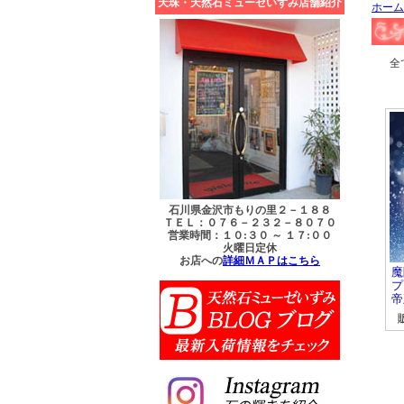
天珠・天然石ミューゼいずみ店舗紹介
ホーム
石川県金沢市もりの里２－１８８
ＴＥＬ：０７６－２３２－８０７０
営業時間：１０:３０ ～ １７:００
火曜日定休
お店への
詳細ＭＡＰはこちら
魔
プ
帝