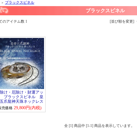
ブラックスピネル
＞
ブラックスピネル
全てのアイテム数 1 [並び順を変更]
除け・厄除け・財運アッ
 ブラックスピネル 皇
五爪龍神天珠ネックレス
29,800円(内税)
販売価格
全 [1] 商品中 [1-1] 商品を表示しています。