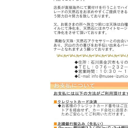
スギライト
スモーキークォーツ
ソーダライト
――【た行の天然石】――
ターコイズ
タイガーアイ
チャロアイト
天眼石(チベットメノ
ウ)
トパーズ
トルマリン
――【は行の天然石】――
ハイパースシーン
翡翠
ピンクオパール
ブルーレースアゲート
プレナイト
フローライト