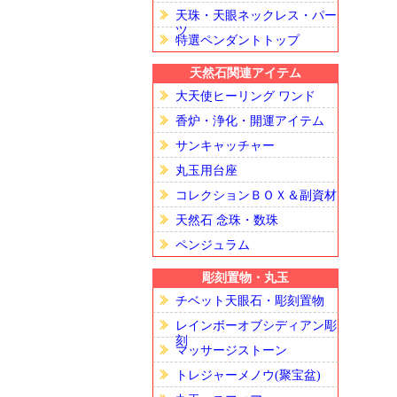
天珠・天眼ネックレス・パー
ツ
特選ペンダントトップ
天然石関連アイテム
大天使ヒーリング ワンド
香炉・浄化・開運アイテム
サンキャッチャー
丸玉用台座
コレクションＢＯＸ＆副資材
天然石 念珠・数珠
ペンジュラム
彫刻置物・丸玉
チベット天眼石・彫刻置物
レインボーオブシディアン彫
刻
マッサージストーン
トレジャーメノウ(聚宝盆)