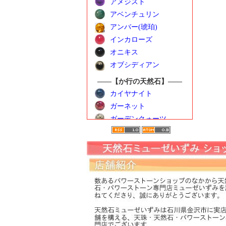
アメジスト
アベンチュリン
アンバー(琥珀)
インカローズ
オニキス
オブシディアン
――【か行の天然石】――
カイヤナイト
ガーネット
ガーデンクォーツ
カーネリアン
クンツァイト
ゴールデンベリル
――【さ行の天然石】――
サンストーン
シトリン
シーブルーカルセドニ
ー
水晶（クォーツ）