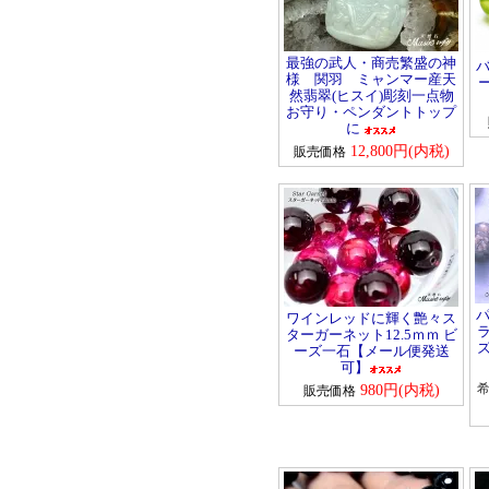
ブラックスピネル
ヘマタイト
最強の武人・商売繁盛の神
ペリドット
バ
様 関羽 ミャンマー産天
ー
ベリル
然翡翠(ヒスイ)彫刻一点物
お守り・ペンダントトップ
に
――【ま行の天然石】――
12,800円(内税)
販売価格
ムーンストーン
モルガナイト
――【ら行の天然石】――
ラピスラズリ
ラブラドライト
ラリマー
パ
ワインレッドに輝く艶々ス
ルチルクォーツ
ラ
ターガーネット12.5ｍｍ ビ
ーズ一石【メール便発送
ルビー
可】
レッドメノウ
980円(内税)
販売価格
ローズクォーツ
ロードクロサイト
ロードナイト