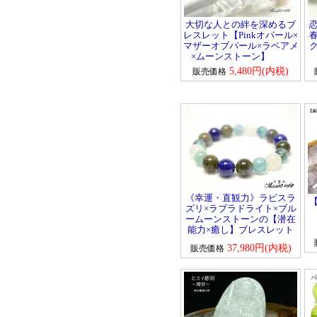
スギライト
大切な人との絆を深めるブ
スモーキークォーツ
レスレット【Pinkオパール×
マザーオブパール×ラベアメ
ソーダライト
×ムーンストーン】
5,480円(内税)
販売価格
――【た行の天然石】――
ターコイズ
タイガーアイ
チャロアイト
天眼石(チベットメノ
ウ)
トパーズ
トルマリン
《幸運・直観力》ラピスラ
――【は行の天然石】――
ズリ×ラブラドライト×ブル
ハイパースシーン
ームーンストーンの【潜在
能力×癒し】ブレスレット
翡翠
37,980円(内税)
販売価格
ピンクオパール
ブルーレースアゲート
プレナイト
フローライト