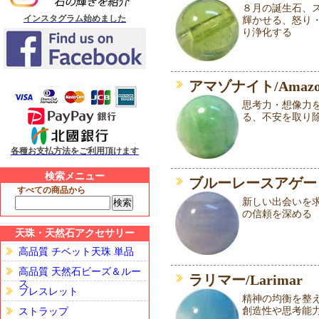
８月の誕生石、
インスタグラム始めました
輝かせる、怒り
り浄化する
アマゾナイト/Amazon
思考力・想像力
る、不安を取り
各種お支払方法をご利用頂けます
検索メニュー
ブルーレースアゲート/Blu
すべての商品から
新しい出会いを
の信頼を深める
天珠・天然石アクセサリー
高品質 チベット天珠 単品
高品質 天然石ビーズ＆ルー
ラリマー/Larimar
ス
ブレスレット
精神の均衡を整
創造性や思考能
ストラップ