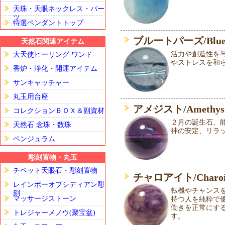
天珠・天眼ネックレス・パー
ツ
特選ペンダントトップ
ブルートパーズ/Blue 
天然石関連アイテム
活力や創造性を
大天使ヒーリング ワンド
やストレスを和
香炉・浄化・開運アイテム
サンキャッチャー
丸玉用台座
アメジスト/Amethys
コレクションＢＯＸ＆副資材
２月の誕生石、
天然石 念珠・数珠
神の安定、リラ
ペンジュラム
彫刻置物・丸玉
チベット天眼石・彫刻置物
チャロアイト/Charoi
レインボーオブシディアン彫
転機やチャンス
刻
マッサージストーン
持つ人を純粋で
働きを正常にす
トレジャーメノウ(聚宝盆)
す。