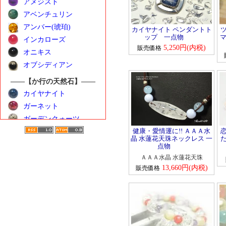
アメジスト
アベンチュリン
アンバー(琥珀)
カイヤナイト ペンダントト
ップ 一点物
マ
インカローズ
5,250円(内税)
販売価格
オニキス
オブシディアン
――【か行の天然石】――
カイヤナイト
ガーネット
ガーデンクォーツ
健康・愛情運に!! ＡＡＡ水
カーネリアン
晶 水蓮花天珠ネックレス 一
クンツァイト
点物
ゴールデンベリル
ＡＡＡ水晶 水蓮花天珠
13,660円(内税)
販売価格
――【さ行の天然石】――
サンストーン
シトリン
シーブルーカルセドニ
ー
水晶（クォーツ）