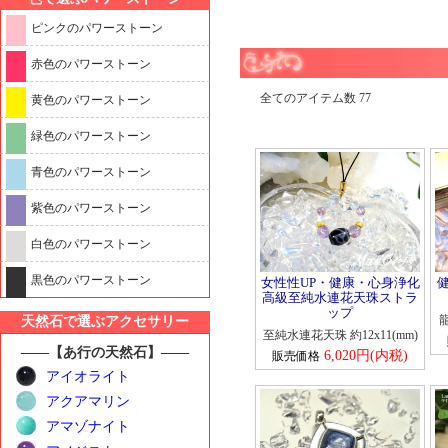
ピンクのパワーストーン
赤色のパワーストーン
全てのアイテム数
黄色のパワーストーン
緑色のパワーストーン
青色のパワーストーン
紫色のパワーストーン
白色のパワーストーン
黒色のパワーストーン
女性性UP・健康・心身浄化
高級至純水連花天珠ストラ
ップ
龍
天然石で選ぶアクセサリー
至純水連花天珠 約12x11(mm)
――【あ行の天然石】――
6,020円(内税)
販売価格
アイオライト
アクアマリン
アマゾナイト