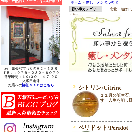
天珠・天然石ミューゼいずみ店舗紹介
ホーム
癒し・メンタル強化
＞
願い事カテゴリー
恋愛・結婚
|
試験
|
石川県金沢市もりの里２－１８８
ＴＥＬ：０７６－２３２－８０７０
営業時間：１０:３０ ～ １７:００
火曜日定休
お店への
詳細ＭＡＰはこちら
シトリン/Citrine
１１月の誕生石
す、人生を切り
ペリドット/Peridot