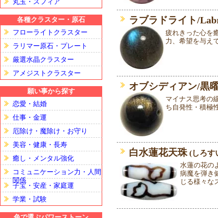
丸玉・スフィア
ラブラドライト/Labra
各種クラスター・原石
フローライトクラスター
疲れきった心を
力、希望を与え
ラリマー原石・プレート
厳選水晶クラスター
アメジストクラスター
オブシディアン/黒
願い事から探す
マイナス思考の
恋愛・結婚
ち自発性・積極
仕事・金運
厄除け・魔除け・お守り
美容・健康・長寿
白水蓮花天珠
(しろす
癒し・メンタル強化
水蓮の花の
コミュニケーション力・人間
病魔を弾き
関係
じる様々な
子宝・安産・家庭運
学業・試験
色で選ぶパワーストーン