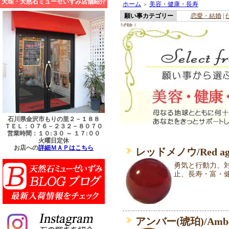
天珠・天然石ミューゼいずみ店舗紹介
ホーム
美容・健康・長寿
＞
願い事カテゴリー
恋愛・結婚
|
試験
|
石川県金沢市もりの里２－１８８
ＴＥＬ：０７６－２３２－８０７０
営業時間：１０:３０ ～ １７:００
火曜日定休
お店への
詳細ＭＡＰはこちら
レッドメノウ/Red ag
勇気と行動力、
止、長寿・富・
アンバー(琥珀)/Amb