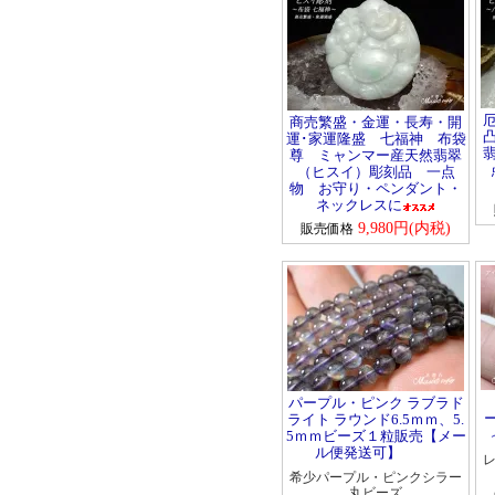
スギライト
スモーキークォーツ
ソーダライト
――【た行の天然石】――
商売繁盛・金運・長寿・開
運･家運隆盛 七福神 布袋
ターコイズ
尊 ミャンマー産天然翡翠
タイガーアイ
（ヒスイ）彫刻品 一点
物 お守り・ペンダント・
チャロアイト
ネックレスに
天眼石(チベットメノ
9,980円(内税)
販売価格
ウ)
トパーズ
トルマリン
――【は行の天然石】――
ハイパースシーン
翡翠
ピンクオパール
パープル・ピンク ラブラド
ライト ラウンド6.5ｍｍ、5.
ブルーレースアゲート
5ｍｍビーズ１粒販売【メー
プレナイト
ル便発送可】
希少パープル・ピンクシラー
フローライト
丸ビーズ