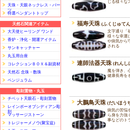
じる様々な
天珠・天眼ネックレス・パー
ツ
特選ペンダントトップ
福寿天珠
(ふくじゅてん
天然石関連アイテム
文字通り「
大天使ヒーリング ワンド
様々な幸運
香炉・浄化・開運アイテム
や病気から
される
サンキャッチャー
丸玉用台座
連師法器天珠
(れんし
コレクションＢＯＸ＆副資材
魔を弾き、
天然石 念珠・数珠
健康長寿を
ペンジュラム
彫刻置物・丸玉
チベット天眼石・彫刻置物
大鵬鳥天珠
(だいほう
レインボーオブシディアン彫
病気の苦悩
刻
マッサージストーン
ら身を力強
事などのト
トレジャーメノウ(聚宝盆)