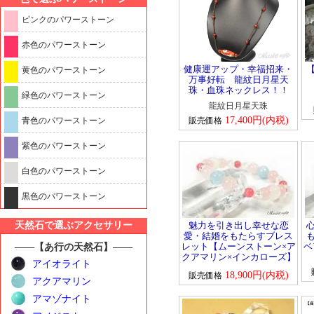
ピンクのパワーストーン
赤色のパワーストーン
健康運アップ・幸福招来・
黄色のパワーストーン
万事好転 龍紋日月星天
珠・血珠ネックレス！！
緑色のパワーストーン
龍紋日月星天珠
17,400円(内税)
青色のパワーストーン
販売価格
紫色のパワーストーン
白色のパワーストーン
黒色のパワーストーン
天然石で選ぶアクセサリー
魅力を引き出し幸せな恋
愛・結婚をもたらすブレス
レット【ムーンストーン×ア
ベ
――【あ行の天然石】――
クアマリン×インカローズ】
アイオライト
18,900円(内税)
販売価格
アクアマリン
アマゾナイト