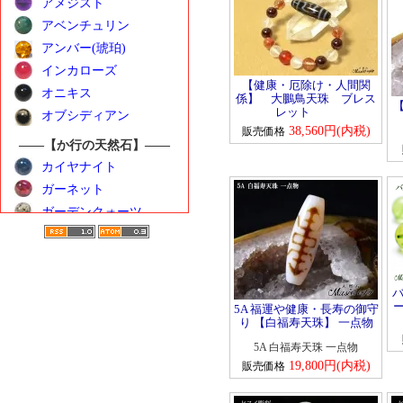
アメジスト
アベンチュリン
アンバー(琥珀)
インカローズ
【健康・厄除け・人間関
オニキス
係】 大鵬鳥天珠 ブレス
レット
オブシディアン
38,560円(内税)
販売価格
――【か行の天然石】――
カイヤナイト
ガーネット
ガーデンクォーツ
カーネリアン
クンツァイト
ゴールデンベリル
バ
ー
――【さ行の天然石】――
5A 福運や健康・長寿の御守
り 【白福寿天珠】 一点物
サンストーン
5A 白福寿天珠 一点物
シトリン
19,800円(内税)
販売価格
シーブルーカルセドニ
ー
水晶（クォーツ）