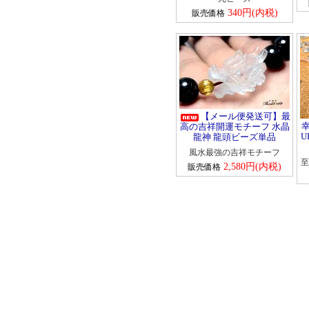
ブラックスピネル
340円(内税)
販売価格
ヘマタイト
ペリドット
ベリル
――【ま行の天然石】――
ムーンストーン
モルガナイト
【メール便発送可】最
高の吉祥開運モチーフ 水晶
U
龍神 龍頭ビーズ単品
――【ら行の天然石】――
風水最強の吉祥モチーフ
ラピスラズリ
至
2,580円(内税)
販売価格
ラブラドライト
ラリマー
ルチルクォーツ
ルビー
レッドメノウ
ローズクォーツ
ロードクロサイト
ロードナイト