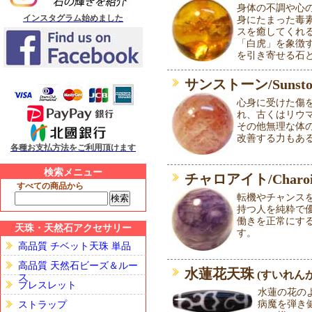
身体の不調や心
インスタグラム始めました
身にたまった毒
スを癒してくれ
「白虎」を象徴
を引き寄せる石
サンストーン/Sunsto
心身に受けた傷
れ、古くはリウ
その他無理な体
改善する力もあ
各種お支払方法をご利用頂けます
検索メニュー
チャロアイト/Charoi
すべての商品から
転機やチャンス
持つ人を純粋で
働きを正常にす
天珠・天然石アクセサリー
す。
高品質 チベット天珠 単品
高品質 天然石ビーズ＆ルー
水蓮花天珠
(すいれん
ス
ブレスレット
水蓮の花の
病魔を弾き
ストラップ