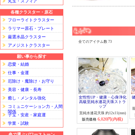
丸玉・スフィア
各種クラスター・原石
フローライトクラスター
ラリマー原石・プレート
厳選水晶クラスター
全てのアイテム数
アメジストクラスター
願い事から探す
恋愛・結婚
仕事・金運
厄除け・魔除け・お守り
美容・健康・長寿
女性性UP・健康・心身浄化
癒し・メンタル強化
高級至純水連花天珠ストラ
ップ
コミュニケーション力・人間
龍
関係
至純水連花天珠 約12x11(mm)
子宝・安産・家庭運
6,020円(内税)
販売価格
学業・試験
色で選ぶパワーストーン