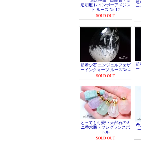
限定特価 高品質・高
超
透明度 レインボーアメジス
ー
ト ルース No.12
SOLD OUT
超
超希少石 エンジェルフェザ
ー
ーインクォーツ ルースNo.4
SOLD OUT
とっても可愛い 天然石のミ
希
ニ香水瓶・フレグランスボ
ー
トル
SOLD OUT