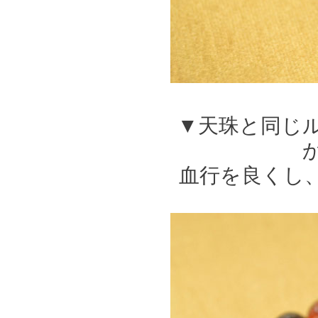
スギライト
スモーキークォーツ
ソーダライト
――【た行の天然石】――
ターコイズ
タイガーアイ
▼天珠と同じ
チャロアイト
天眼石(チベットメノ
ウ)
トパーズ
血行を良くし
トルマリン
――【は行の天然石】――
ハイパースシーン
翡翠
ピンクオパール
ブルーレースアゲート
プレナイト
フローライト