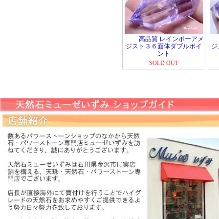
高品質 レインボーアメ
ジスト３６面体ダブルポイ
ジ
ント
SOLD OUT