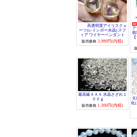
高透明度アイリスクォ
ア
ーツ(レインボー水晶) スフ
翡
ィア ワイヤーペンダント
【
3,980円(内税)
販売価格
最高級ＡＡＡ 水晶さざれ１
天
００ｇ
化
1,300円(内税)
販売価格