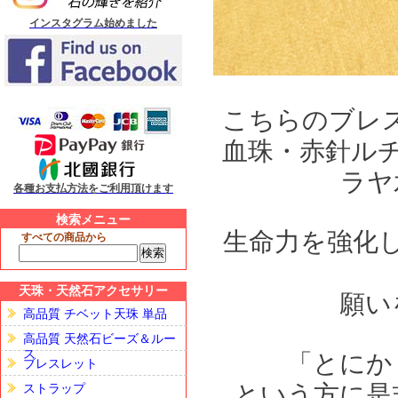
インスタグラム始めました
こちらのブレ
血珠・赤針ル
ラヤ
各種お支払方法をご利用頂けます
検索メニュー
生命力を強化
すべての商品から
天珠・天然石アクセサリー
願い
高品質 チベット天珠 単品
高品質 天然石ビーズ＆ルー
ス
「とにか
ブレスレット
という方に是
ストラップ