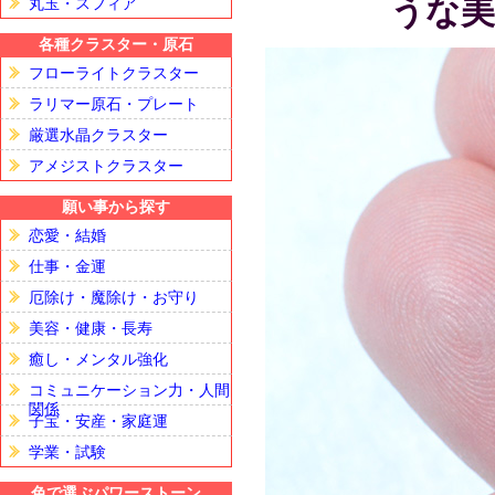
うな美
丸玉・スフィア
各種クラスター・原石
フローライトクラスター
ラリマー原石・プレート
厳選水晶クラスター
アメジストクラスター
願い事から探す
恋愛・結婚
仕事・金運
厄除け・魔除け・お守り
美容・健康・長寿
癒し・メンタル強化
コミュニケーション力・人間
関係
子宝・安産・家庭運
学業・試験
色で選ぶパワーストーン