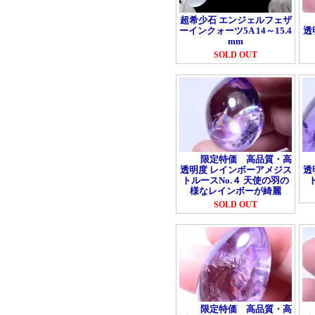
超希少石 エンジェルフェザ
ーインクォーツ5A 14～15.4
透
mm
SOLD OUT
限定特価 高品質・高
透明度 レインボーアメジス
透
トルースNo.４ 天使の羽の
様なレインボーが綺麗
SOLD OUT
限定特価 高品質・高