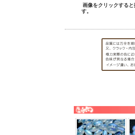
ブラックスピネル
画像をクリックすると
す。
ヘマタイト
ペリドット
ベリル
――【ま行の天然石】――
ムーンストーン
モルガナイト
――【ら行の天然石】――
ラピスラズリ
ラブラドライト
ラリマー
ルチルクォーツ
ルビー
レッドメノウ
ローズクォーツ
ロードクロサイト
ロードナイト