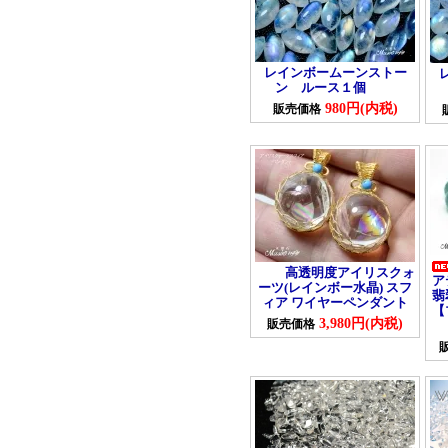
レインボームーンストー
ン ルース１個
980円(内税)
販売価格
高透明度アイリスクォ
ア
ーツ(レインボー水晶) スフ
翡
ィア ワイヤーペンダント
【
3,980円(内税)
販売価格