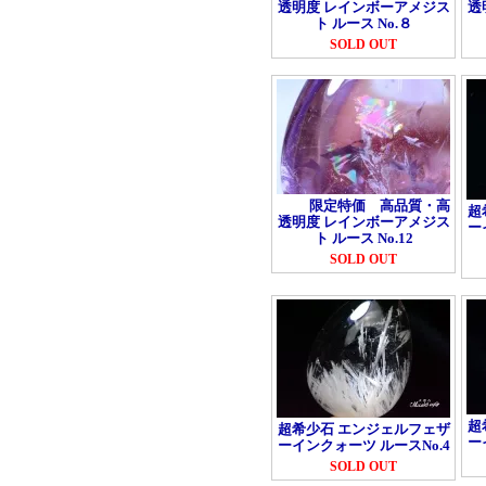
透明度 レインボーアメジス
透
ト ルース No.８
SOLD OUT
限定特価 高品質・高
超
透明度 レインボーアメジス
ー
ト ルース No.12
SOLD OUT
超
超希少石 エンジェルフェザ
ー
ーインクォーツ ルースNo.4
SOLD OUT