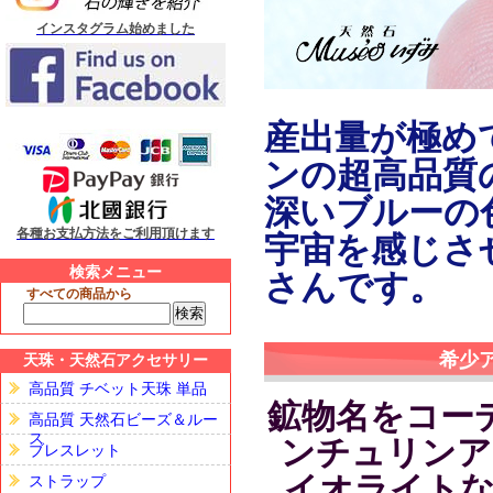
インスタグラム始めました
産出量が極め
ンの超高品質
深いブルーの
各種お支払方法をご利用頂けます
宇宙を感じさ
検索メニュー
さんです。
すべての商品から
希少
天珠・天然石アクセサリー
高品質 チベット天珠 単品
鉱物名をコー
高品質 天然石ビーズ＆ルー
ス
ンチュリンア
ブレスレット
イオライトな
ストラップ