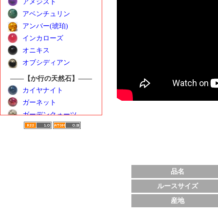
アメジスト
アベンチュリン
アンバー(琥珀)
インカローズ
オニキス
オブシディアン
――【か行の天然石】――
カイヤナイト
ガーネット
ガーデンクォーツ
カーネリアン
クンツァイト
ゴールデンベリル
――【さ行の天然石】――
品名
サンストーン
ルースサイズ
シトリン
産地
シーブルーカルセドニ
ー
水晶（クォーツ）