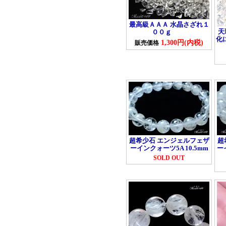
最高級ＡＡＡ 水晶さざれ１
天
００ｇ
化
1,300円(内税)
販売価格
超希少石 エンジェルフェザ
超
ーインクォーツ5A 10.5mm
ー
SOLD OUT