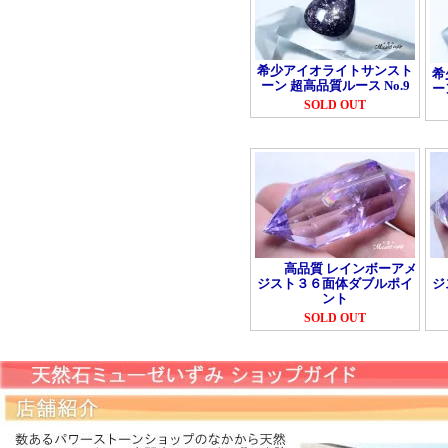
希少アイオライトサンスト
希
ーン 超高品質ルース No.9
ー
SOLD OUT
高品質 レインボーアメ
ジスト３６面体ダブルポイ
ジ
ント
SOLD OUT