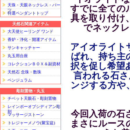
天珠・天眼ネックレス・パー
すでに全ての
ツ
特選ペンダントトップ
具を取り付け
天然石関連アイテム
でネックレ
大天使ヒーリング ワンド
香炉・浄化・開運アイテム
アイオライト
サンキャッチャー
ばれ、持ち主
丸玉用台座
択を促し希望
コレクションＢＯＸ＆副資材
天然石 念珠・数珠
言われる石さ
ペンジュラム
ンジする方や
彫刻置物・丸玉
チベット天眼石・彫刻置物
レインボーオブシディアン彫
今回入荷の石
刻
マッサージストーン
まさにルース
トレジャーメノウ(聚宝盆)