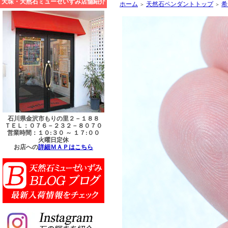
天珠・天然石ミューゼいずみ店舗紹介
ホーム
天然石ペンダントトップ
希
＞
＞
石川県金沢市もりの里２－１８８
ＴＥＬ：０７６－２３２－８０７０
営業時間：１０:３０ ～ １７:００
火曜日定休
お店への
詳細ＭＡＰはこちら