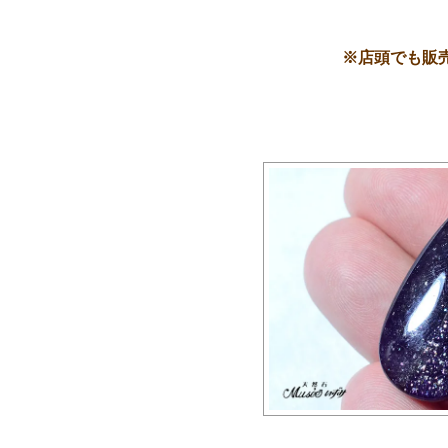
スギライト
スモーキークォーツ
※店頭でも販
ソーダライト
――【た行の天然石】――
ターコイズ
タイガーアイ
チャロアイト
天眼石(チベットメノ
ウ)
トパーズ
トルマリン
――【は行の天然石】――
ハイパースシーン
翡翠
ピンクオパール
ブルーレースアゲート
プレナイト
フローライト