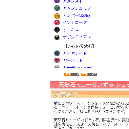
アメジスト
アベンチュリン
アンバー(琥珀)
インカローズ
オニキス
オブシディアン
――【か行の天然石】――
カイヤナイト
ガーネット
ガーデンクォーツ
カーネリアン
クンツァイト
ゴールデンベリル
――【さ行の天然石】――
サンストーン
シトリン
シーブルーカルセドニ
ー
水晶（クォーツ）