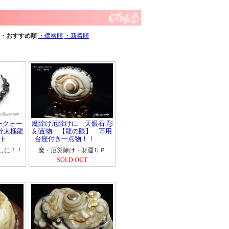
・おすすめ順
・価格順
・新着順
ークォー
魔除け厄除けに 天眼石 彫
卦太極龍
刻置物 【龍の眼】 専用
ト
台座付き一点物！！
しに！！
魔・厄災除け・財運ＵＰ
SOLD OUT