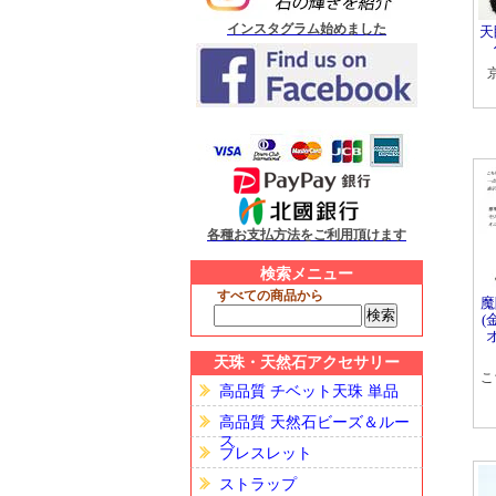
インスタグラム始めました
天
各種お支払方法をご利用頂けます
検索メニュー
すべての商品から
魔
(
天珠・天然石アクセサリー
こ
高品質 チベット天珠 単品
高品質 天然石ビーズ＆ルー
ス
ブレスレット
ストラップ