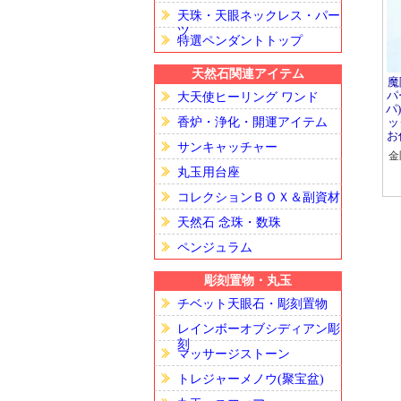
天珠・天眼ネックレス・パー
ツ
特選ペンダントトップ
天然石関連アイテム
魔
パ
大天使ヒーリング ワンド
パ
ッ
香炉・浄化・開運アイテム
お
サンキャッチャー
金
丸玉用台座
コレクションＢＯＸ＆副資材
天然石 念珠・数珠
ペンジュラム
彫刻置物・丸玉
チベット天眼石・彫刻置物
レインボーオブシディアン彫
刻
マッサージストーン
トレジャーメノウ(聚宝盆)