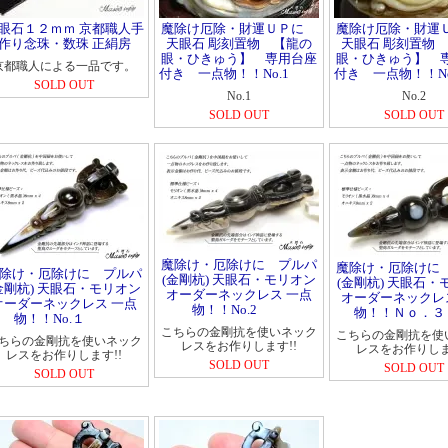
眼石１２ｍｍ 京都職人手
魔除け厄除・財運ＵＰに
魔除け厄除・財
作り念珠・数珠 正絹房
天眼石 彫刻置物 【龍の
天眼石 彫刻置物
眼・ひきゅう】 専用台座
眼・ひきゅう】 
京都職人による一品です。
付き 一点物！！No.1
付き 一点物！！No
SOLD OUT
No.1
No.2
SOLD OUT
SOLD OUT
魔除け・厄除けに プルパ
魔除け・厄除けに
除け・厄除けに プルパ
(金剛杭) 天眼石・モリオン
(金剛杭) 天眼石・
金剛杭) 天眼石・モリオン
オーダーネックレス 一点
オーダーネックレ
オーダーネックレス 一点
物！！No.2
物！！Ｎｏ．３
物！！No.１
こちらの金剛抗を使いネック
こちらの金剛抗を使
ちらの金剛抗を使いネック
レスをお作りします!!
レスをお作りしま
レスをお作りします!!
SOLD OUT
SOLD OUT
SOLD OUT