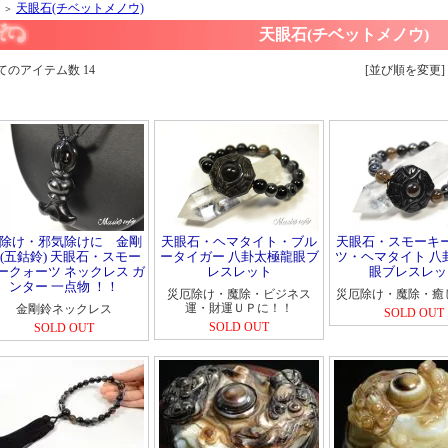
天眼石(チベットメノウ)
＞
天眼石(チベットメノウ)
全てのアイテム数 14 [並び順を変更]
除け・邪気除けに 金剛
天眼石・ヘマタイト・ブル
天眼石・スモーキ
(五鈷鈴) 天眼石・スモー
ータイガー 八卦太極龍眼ブ
ツ・ヘマタイト 八
ークォーツ ネックレス ガ
レスレット
眼ブレスレッ
ンター 一点物 ！！
災厄除け・魔除・ビジネス
災厄除け・魔除・癒
運・財運ＵＰに！！
金剛鈴ネックレス
SOLD OUT
SOLD OUT
SOLD OUT