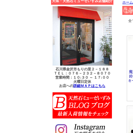
天珠・天然石ミューゼいずみ店舗紹介
ホーム
石川県金沢市もりの里２－１８８
魔
ＴＥＬ：０７６－２３２－８０７０
鈴
営業時間：１０:３０ ～ １７:００
キ
火曜日定休
お店への
詳細ＭＡＰはこちら