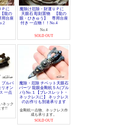
運ＵＰに
魔除け厄除・財運ＵＰに
 【龍の
天眼石 彫刻置物 【龍の
専用台座
眼・ひきゅう】 専用台座
.2
付き 一点物！！No.4
No.4
SOLD OUT
 プルパ
魔除・厄除 チベット天眼石
モリオン
パーツ 龍眼金剛杭５A (プル
ス 一点
パ) No.１【ブレスレット・
ネックレスに】 ネックレス
のお作りも別途承ります
いネック
す!!
金剛杭一点物、ネックレス作
成も承ります。
SOLD OUT