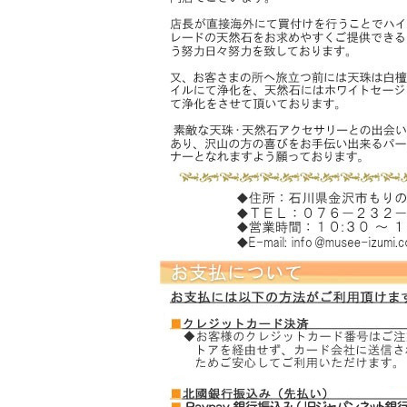
スギライト
スモーキークォーツ
ソーダライト
――【た行の天然石】――
ターコイズ
タイガーアイ
チャロアイト
天眼石(チベットメノ
ウ)
トパーズ
トルマリン
――【は行の天然石】――
ハイパースシーン
翡翠
ピンクオパール
ブルーレースアゲート
プレナイト
フローライト