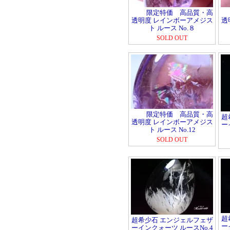
限定特価 高品質・高
透明度 レインボーアメジス
透
ト ルース No.８
SOLD OUT
限定特価 高品質・高
超
透明度 レインボーアメジス
ー
ト ルース No.12
SOLD OUT
超
超希少石 エンジェルフェザ
ー
ーインクォーツ ルースNo.4