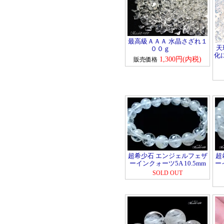
最高級ＡＡＡ 水晶さざれ１
天
００ｇ
化
1,300円(内税)
販売価格
超希少石 エンジェルフェザ
超
ーインクォーツ5A 10.5mm
ー
SOLD OUT