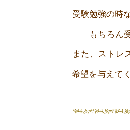
スギライト
受験勉強の時
スモーキークォーツ
ソーダライト
――【た行の天然石】――
もちろん
ターコイズ
タイガーアイ
チャロアイト
また、ストレ
天眼石(チベットメノ
ウ)
トパーズ
希望を与えて
トルマリン
――【は行の天然石】――
ハイパースシーン
翡翠
ピンクオパール
ブルーレースアゲート
プレナイト
フローライト