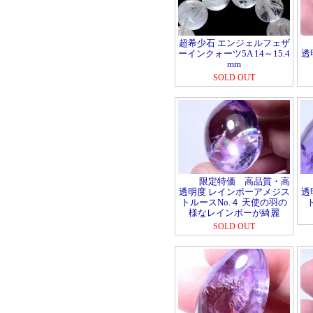
超希少石 エンジェルフェザ
ーインクォーツ5A 14～15.4
透
mm
SOLD OUT
限定特価 高品質・高
透明度 レインボーアメジス
透
トルースNo.４ 天使の羽の
様なレインボーが綺麗
SOLD OUT