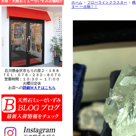
天珠・天然石ミューゼいずみ店舗紹介
ホーム
フローライトクラスター
稀
＞
＞
ター 一点物！！
石川県金沢市もりの里２－１８８
ＴＥＬ：０７６－２３２－８０７０
営業時間：１０:３０ ～ １７:００
火曜日定休
お店への
詳細ＭＡＰはこちら