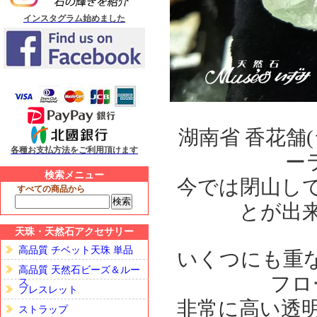
インスタグラム始めました
湖南省 香花舗
各種お支払方法をご利用頂けます
ー
検索メニュー
今では閉山し
すべての商品から
とが出
天珠・天然石アクセサリー
高品質 チベット天珠 単品
いくつにも重
高品質 天然石ビーズ＆ルー
フロ
ス
ブレスレット
非常に高い透
ストラップ