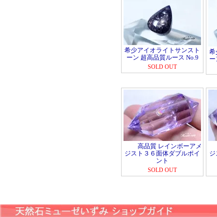
希少アイオライトサンスト
希
ーン 超高品質ルース No.9
ー
SOLD OUT
高品質 レインボーアメ
ジスト３６面体ダブルポイ
ジ
ント
SOLD OUT