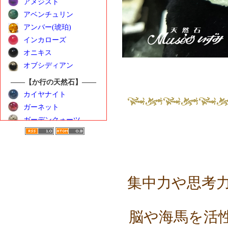
アメジスト
アベンチュリン
アンバー(琥珀)
インカローズ
オニキス
オブシディアン
――【か行の天然石】――
カイヤナイト
ガーネット
ガーデンクォーツ
カーネリアン
クンツァイト
ゴールデンベリル
――【さ行の天然石】――
集中力や思考
サンストーン
シトリン
シーブルーカルセドニ
脳や海馬を活
ー
水晶（クォーツ）