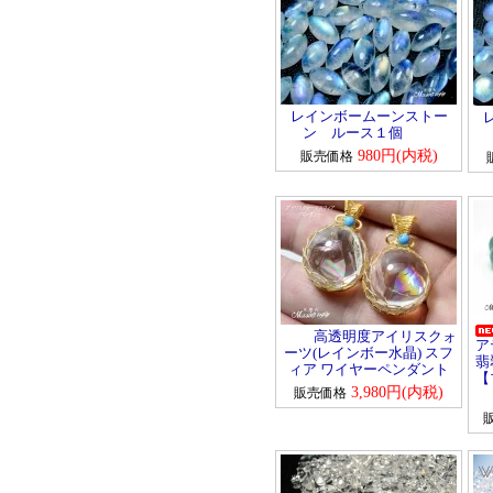
レインボームーンストー
ン ルース１個
980円(内税)
販売価格
高透明度アイリスクォ
ア
ーツ(レインボー水晶) スフ
翡
ィア ワイヤーペンダント
【
3,980円(内税)
販売価格