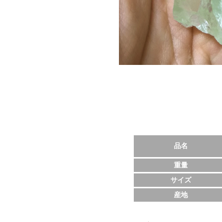
品名
重量
サイズ
産地