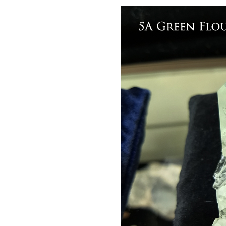
ブラックスピネル
ヘマタイト
ペリドット
ベリル
――【ま行の天然石】――
ムーンストーン
モルガナイト
――【ら行の天然石】――
ラピスラズリ
ラブラドライト
ラリマー
ルチルクォーツ
ルビー
レッドメノウ
ローズクォーツ
ロードクロサイト
ロードナイト