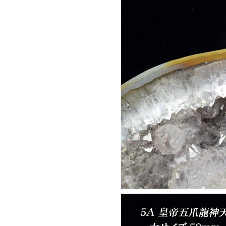
ブラックスピネル
ヘマタイト
ペリドット
ベリル
――【ま行の天然石】――
ムーンストーン
モルガナイト
――【ら行の天然石】――
ラピスラズリ
ラブラドライト
ラリマー
ルチルクォーツ
ルビー
レッドメノウ
ローズクォーツ
ロードクロサイト
ロードナイト