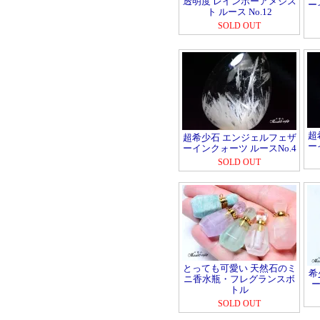
透明度 レインボーアメジス
ー
ト ルース No.12
SOLD OUT
超
超希少石 エンジェルフェザ
ー
ーインクォーツ ルースNo.4
SOLD OUT
とっても可愛い 天然石のミ
希
ニ香水瓶・フレグランスボ
ー
トル
SOLD OUT