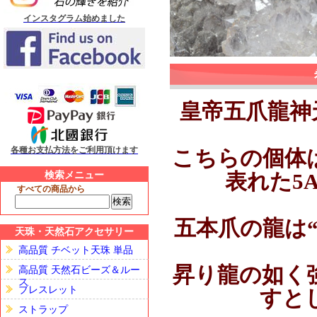
インスタグラム始めました
皇帝五爪龍神
各種お支払方法をご利用頂けます
こちらの個体
表れた5
検索メニュー
すべての商品から
五本爪の龍は
天珠・天然石アクセサリー
高品質 チベット天珠 単品
昇り龍の如く
高品質 天然石ビーズ＆ルー
ス
ブレスレット
すと
ストラップ