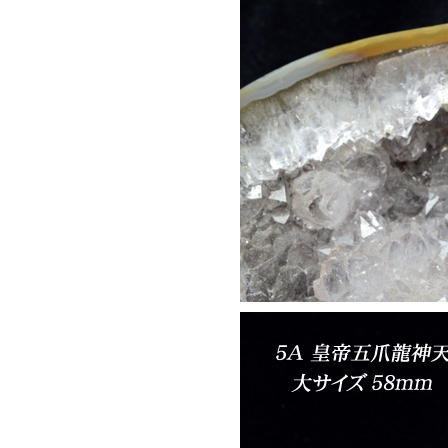
スギライト
スモーキークォーツ
ソーダライト
――【た行の天然石】――
ターコイズ
タイガーアイ
チャロアイト
天眼石(チベットメノ
ウ)
トパーズ
トルマリン
――【は行の天然石】――
ハイパースシーン
翡翠
ピンクオパール
ブルーレースアゲート
プレナイト
フローライト