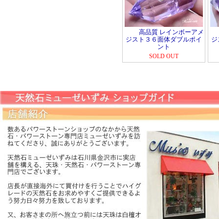
高品質 レインボーアメ
ジスト３６面体ダブルポイ
ジ
ント
SOLD OUT