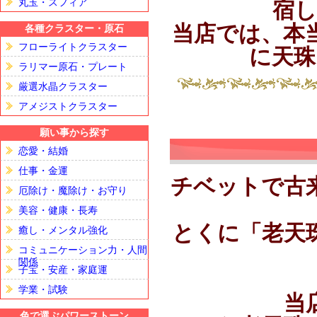
丸玉・スフィア
宿
当店では、本
各種クラスター・原石
フローライトクラスター
に天珠
ラリマー原石・プレート
厳選水晶クラスター
アメジストクラスター
願い事から探す
恋愛・結婚
仕事・金運
チベットで古
厄除け・魔除け・お守り
美容・健康・長寿
とくに「老天
癒し・メンタル強化
コミュニケーション力・人間
関係
子宝・安産・家庭運
学業・試験
当
色で選ぶパワーストーン