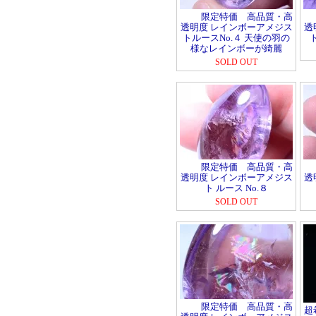
限定特価 高品質・高
透明度 レインボーアメジス
透
トルースNo.４ 天使の羽の
様なレインボーが綺麗
SOLD OUT
限定特価 高品質・高
透明度 レインボーアメジス
透
ト ルース No.８
SOLD OUT
限定特価 高品質・高
超