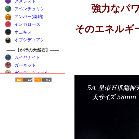
アメジスト
強力なパワ
アベンチュリン
アンバー(琥珀)
インカローズ
そのエネルギ
オニキス
オブシディアン
――【か行の天然石】――
カイヤナイト
ガーネット
ガーデンクォーツ
カーネリアン
クンツァイト
ゴールデンベリル
――【さ行の天然石】――
サンストーン
シトリン
シーブルーカルセドニ
ー
水晶（クォーツ）