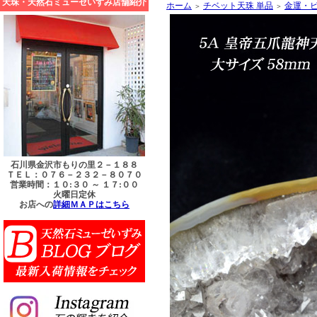
天珠・天然石ミューゼいずみ店舗紹介
ホーム
チベット天珠 単品
金運・
＞
＞
石川県金沢市もりの里２－１８８
ＴＥＬ：０７６－２３２－８０７０
営業時間：１０:３０ ～ １７:００
火曜日定休
お店への
詳細ＭＡＰはこちら