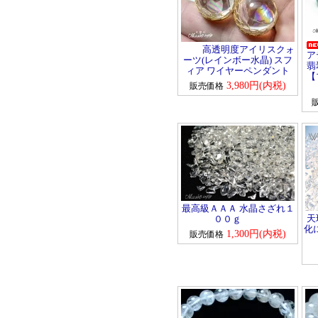
高透明度アイリスクォ
ア
ーツ(レインボー水晶) スフ
翡
ィア ワイヤーペンダント
【
3,980円(内税)
販売価格
最高級ＡＡＡ 水晶さざれ１
天
００ｇ
化
1,300円(内税)
販売価格