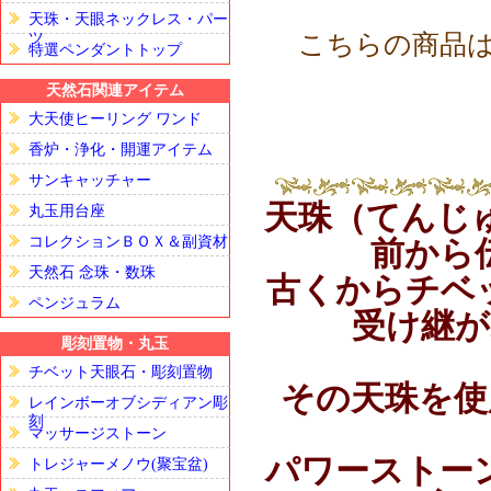
天珠・天眼ネックレス・パー
こちらの商品
ツ
特選ペンダントトップ
天然石関連アイテム
大天使ヒーリング ワンド
香炉・浄化・開運アイテム
サンキャッチャー
天珠（てんじゅ
丸玉用台座
コレクションＢＯＸ＆副資材
前から
天然石 念珠・数珠
古くからチベ
ペンジュラム
受け継が
彫刻置物・丸玉
チベット天眼石・彫刻置物
その天珠を使
レインボーオブシディアン彫
刻
マッサージストーン
パワーストー
トレジャーメノウ(聚宝盆)